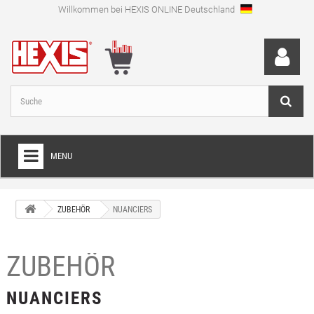
Willkommen bei HEXIS ONLINE Deutschland
MENU
HOME
ZUBEHÖR
NUANCIERS
+
FOLIEN FÜR VOLLVERKLEBUNGEN
+
SCHNEIDEFOLIEN
ZUBEHÖR
+
SPEZIALFOLIEN
NUANCIERS
+
LAMINIERFOLIEN