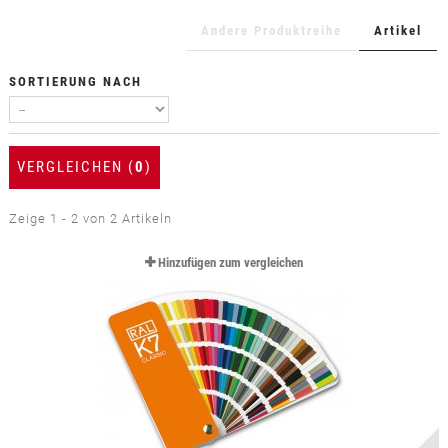
+
TEXTILFOLIEN
Andere Produktreihe
Artikel
+
SCHUTZ- UND SICHERHEITSFOLIEN
SORTIERUNG NACH
+
ZUBEHÖR
VERGLEICHEN (
0
)
Zeige 1 - 2 von 2 Artikeln
Hinzufügen zum vergleichen