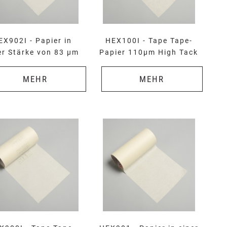
EX902I - Papier in
HEX100I - Tape Tape-
er Stärke von 83 µm
Papier 110µm High Tack
MEHR
MEHR