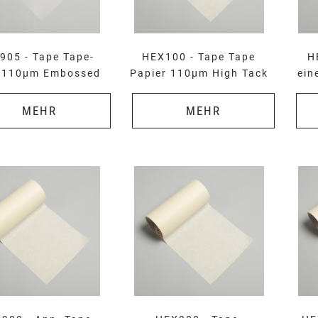
905 - Tape Tape-
HEX100 - Tape Tape
H
e 110µm Embossed
Papier 110µm High Tack
ein
MEHR
MEHR