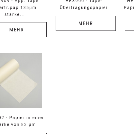
909 - App. Tape
HEX900 - Tape-
HE
ertr.pap 135µm
Übertragungspapier
Pap
starke...
MEHR
MEHR
2 - Papier in einer
ärke von 83 µm