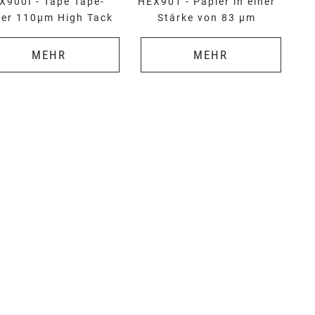
X900I - Tape Tape-
HEX901 - Papier in einer
ier 110µm High Tack
Stärke von 83 µm
MEHR
MEHR