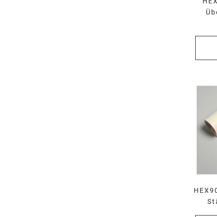
HEX
Üb
HEX90
St