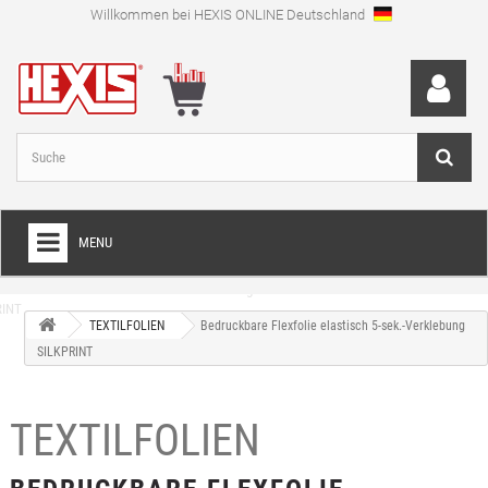
Willkommen bei HEXIS ONLINE Deutschland
MENU
HOME
TEXTILFOLIEN
Bedruckbare Flexfolie elastisch 5-sek.-Verklebung
+
FOLIEN FÜR VOLLVERKLEBUNGEN
SILKPRINT
+
SCHNEIDEFOLIEN
+
TEXTILFOLIEN
SPEZIALFOLIEN
+
LAMINIERFOLIEN