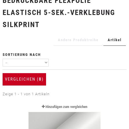
BEDRUCKBARE FLEXFOLIE
+
TEXTILFOLIEN
ELASTISCH 5-SEK.-VERKLEBUNG
+
SCHUTZ- UND SICHERHEITSFOLIEN
SILKPRINT
+
ZUBEHÖR
Andere Produktreihe
Artikel
SORTIERUNG NACH
VERGLEICHEN (
0
)
Zeige 1 - 1 von 1 Artikeln
Hinzufügen zum vergleichen