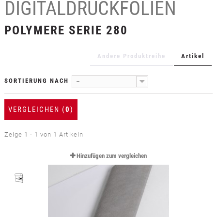
DIGITALDRUCKFOLIEN
+
TEXTILFOLIEN
+
POLYMERE SERIE 280
SCHUTZ- UND SICHERHEITSFOLIEN
+
ZUBEHÖR
Andere Produktreihe
Artikel
SORTIERUNG NACH
--
VERGLEICHEN (
0
)
Zeige 1 - 1 von 1 Artikeln
Hinzufügen zum vergleichen