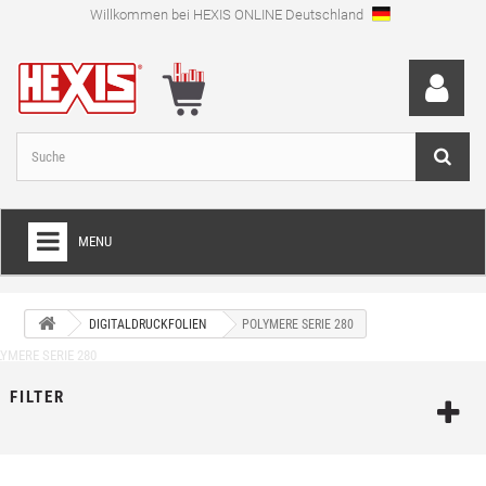
Willkommen bei HEXIS ONLINE Deutschland
MENU
HOME
DIGITALDRUCKFOLIEN
POLYMERE SERIE 280
+
FOLIEN FÜR VOLLVERKLEBUNGEN
+
SCHNEIDEFOLIEN
FILTER
+
SPEZIALFOLIEN
+
LAMINIERFOLIEN