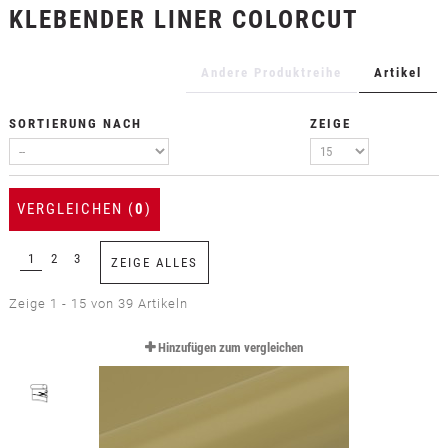
KLEBENDER LINER COLORCUT
+
TEXTILFOLIEN
+
SCHUTZ- UND SICHERHEITSFOLIEN
Andere Produktreihe
Artikel
+
ZUBEHÖR
SORTIERUNG NACH
ZEIGE
VERGLEICHEN (
0
)
1
2
3
ZEIGE ALLES
Zeige 1 - 15 von 39 Artikeln
Hinzufügen zum vergleichen