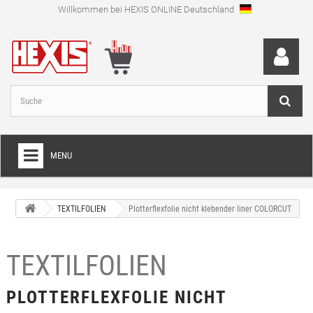
Willkommen bei HEXIS ONLINE Deutschland
MENU
HOME
TEXTILFOLIEN
Plotterflexfolie nicht klebender liner COLORCUT
+
FOLIEN FÜR VOLLVERKLEBUNGEN
+
SCHNEIDEFOLIEN
TEXTILFOLIEN
+
SPEZIALFOLIEN
PLOTTERFLEXFOLIE NICHT
+
LAMINIERFOLIEN