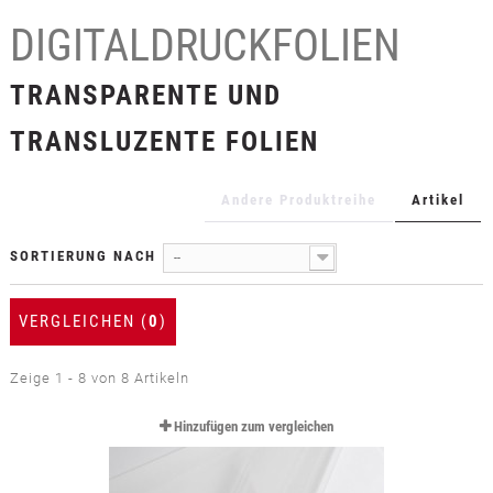
+
TEXTILFOLIEN
DIGITALDRUCKFOLIEN
+
SCHUTZ- UND SICHERHEITSFOLIEN
TRANSPARENTE UND
+
ZUBEHÖR
TRANSLUZENTE FOLIEN
Andere Produktreihe
Artikel
SORTIERUNG NACH
--
VERGLEICHEN (
0
)
Zeige 1 - 8 von 8 Artikeln
Hinzufügen zum vergleichen