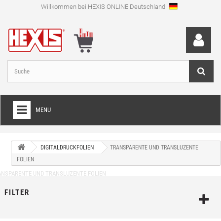
Willkommen bei HEXIS ONLINE Deutschland
MENU
HOME
DIGITALDRUCKFOLIEN
TRANSPARENTE UND TRANSLUZENTE
+
FOLIEN FÜR VOLLVERKLEBUNGEN
FOLIEN
+
SCHNEIDEFOLIEN
+
FILTER
SPEZIALFOLIEN
+
LAMINIERFOLIEN