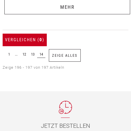
MEHR
VERGLEICHEN (
0
)
1
...
12
13
14
ZEIGE ALLES
Zeige 196 - 197 von 197 Artikeln
JETZT BESTELLEN