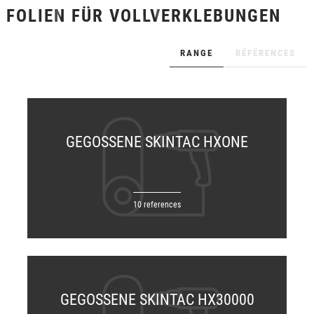
FOLIEN FÜR VOLLVERKLEBUNGEN
+
TEXTILFOLIEN
+
SCHUTZ- UND SICHERHEITSFOLIEN
RANGE
RÉFÉRENCES
+
ZUBEHÖR
GEGOSSENE SKINTAC HXONE
10 references
GEGOSSENE SKINTAC HX30000