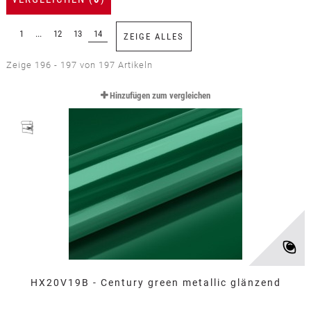
1
...
12
13
14
ZEIGE ALLES
Zeige 196 - 197 von 197 Artikeln
Hinzufügen zum vergleichen
HX20V19B - Century green metallic glänzend