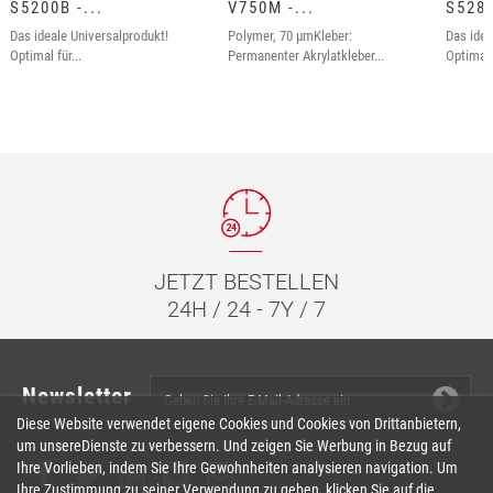
S5200B -...
V750M -...
S5280
Das ideale Universalprodukt!
Polymer, 70 µmKleber:
Das idea
Optimal für...
Permanenter Akrylatkleber...
Optimal f
JETZT BESTELLEN
24H / 24 - 7Y / 7
Newsletter
Diese Website verwendet eigene Cookies und Cookies von Drittanbietern,
um unsereDienste zu verbessern. Und zeigen Sie Werbung in Bezug auf
Ihre Vorlieben, indem Sie Ihre Gewohnheiten analysieren navigation. Um
Ihre Zustimmung zu seiner Verwendung zu geben, klicken Sie auf die