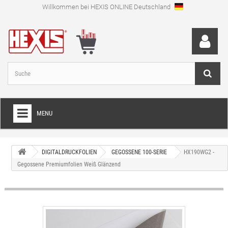
Willkommen bei HEXIS ONLINE Deutschland
MENU
HOME
DIGITALDRUCKFOLIEN
GEGOSSENE 100-SERIE
HX190WG2 -
+
FOLIEN FÜR VOLLVERKLEBUNGEN
Gegossene Premiumfolien Weiß Glänzend
+
SCHNEIDEFOLIEN
+
SPEZIALFOLIEN
+
LAMINIERFOLIEN