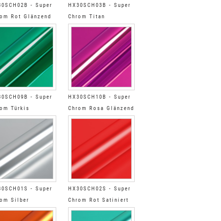
0SCH02B - Super
HX30SCH03B - Super
om Rot Glänzend
Chrom Titan
Glänzend
0SCH09B - Super
HX30SCH10B - Super
om Türkis
Chrom Rosa Glänzend
nzend
0SCH01S - Super
HX30SCH02S - Super
om Silber
Chrom Rot Satiniert
iniert