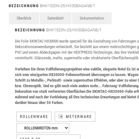
BEZEICHNUNG
BHK1520N-25/HX30BAGANB/1
Überblick
Datenblatt
Dokumentation
BEZEICHNUNG
BHK1520N-25/HX30BAGANB/1
Die Folie SKINTAC HX30000 wurde speziell für die Gestaltung von Fahrzeugen 
Dekorationsanwendungen entwickelt. Sie besteht aus einem mehrschichtigen 
PVC und einem Abdeckpapier mit der HEX?PRESS-Technologie, das ihre Verkle
vereinfacht. Glänzende, matte, supermatte oder strukturierte Oberflächenoptik
Verleihen Sie Ihren Vollfolierungsprojekten eine subtile, elegante Note! Es ist a
sich vom einzigarten HX30000-Foliensortiment überzeugen zu lassen. Wagen 
Schritt zu Metallic-, Perlmutt- sowie supermatten Effekten, oder aber zu einer
bzw. Chromoptik. Und es gibt noch viele andere mehr... Fahrzeug-Vollfolierung
Dekoration von stark verformten Oberflächen Die SKINTAC-HX30000-Folie erfü
während und nach der Verklebung all Ihre technischen Erwartungen und bietet 
darüber hinaus über 50 Farben.
ROLLENWARE
METERWARE