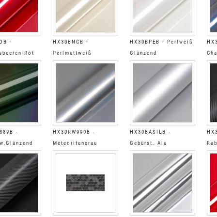
OB -
HX30BNCB -
HX30BPEB - Perlweiß
HX
sbeeren-Rot
Perlmuttweiß
Glänzend
Cha
d
Glänzend
Glä
889B -
HX30RW990B -
HX30BASILB -
HX
w.Glänzend
Meteoritengrau
Gebürst. Alu
Rab
geneff
Glänzend Regenbogen
Glänzend
Glä