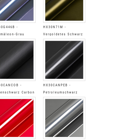
30G446B -
HX30N71M -
mäleon-Grau
Vergoldetes Schwarz
nzend
Matt
30CANCOB -
HX30CANPEB -
enschwarz Carbon
Petroleumschwarz
nzend
Carbon Glänzend