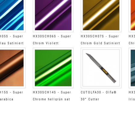
05S - Super
HX30SCH06S - Super
HX30SCH07S - Super
HX3
lau Satiniert
Chrom Violett
Chrom Gold Satiniert
Chr
Satiniert
Sat
15S - Super
HX30SCH14S - Super
CUTOLFA30 - Olfa®
HX
arabica
Chrome hellgrün sat
30° Cutter
Iri
Sat
Süd