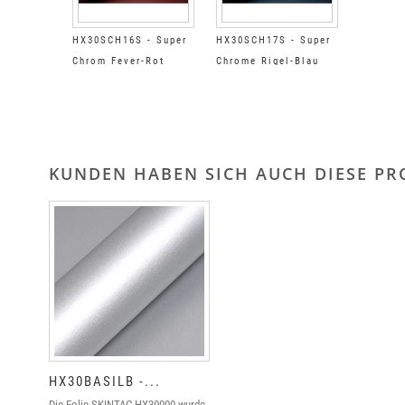
HX30SCH16S - Super
HX30SCH17S - Super
Chrom Fever-Rot
Chrome Rigel-Blau
Satiniert
Satiniert
KUNDEN HABEN SICH AUCH DIESE P
HX30BASILB -...
Die Folie SKINTAC HX30000 wurde