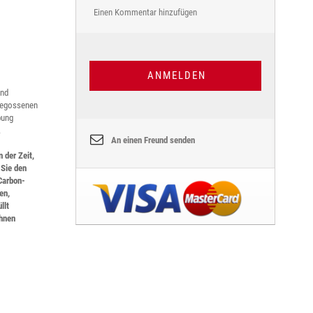
Einen Kommentar hinzufügen
ANMELDEN
und
gegossenen
bung
.
An einen Freund senden
n der Zeit,
Sie den
 Carbon-
en,
llt
Ihnen