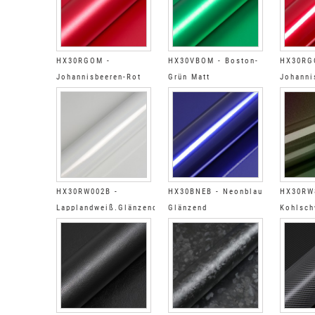
HX30RGOM -
HX30VBOM - Boston-
HX30RG
Johannisbeeren-Rot
Grün Matt
Johanni
Matt
Glänzen
HX30RW002B -
HX30BNEB - Neonblau
HX30RW
Lapplandweiß.Glänzend
Glänzend
Kohlsch
Regenbogen
Regenbo