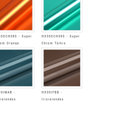
0SCH08S - Super
HX30SCH09S - Super
om Orange
Chrom Türkis
iniert
Satiniert
30IMAB -
HX30IFBB -
sierendes
Irisierendes
seeblu Glänzend
BorealerWald
glänzend