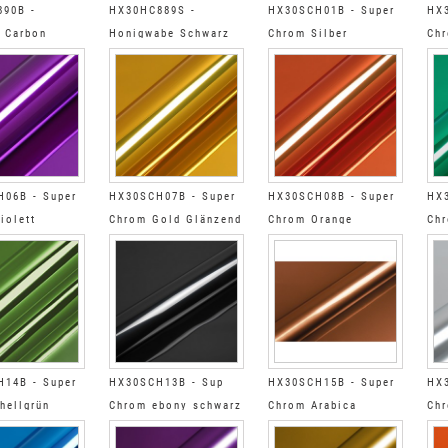
90B -
HX30HC889S -
HX30SCH01B - Super
HX3
 Carbon
Honigwabe Schwarz
Chrom Silber
Chr
d
Satin
Glänzend
06B - Super
HX30SCH07B - Super
HX30SCH08B - Super
HX3
iolett
Chrom Gold Glänzend
Chrom Orange
Chr
d
Glänzend
Glä
14B - Super
HX30SCH13B - Sup
HX30SCH15B - Super
HX3
hellgrün
Chrom ebony schwarz
Chrom Arabica
Chr
d
glänzend
kupfert glänzend
Sat