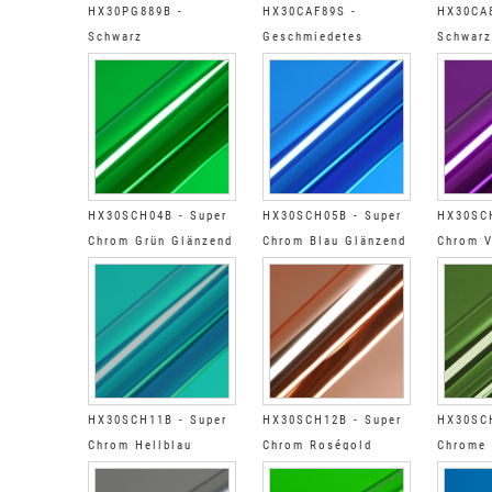
HX30PG889B -
HX30CAF89S -
HX30CA8
Schwarz
Geschmiedetes
Schwarz
feinkörn.Leder
Carbon sat schwa
Glänzen
Glänzend
HX30SCH04B - Super
HX30SCH05B - Super
HX30SCH
Chrom Grün Glänzend
Chrom Blau Glänzend
Chrom V
Glänzen
HX30SCH11B - Super
HX30SCH12B - Super
HX30SCH
Chrom Hellblau
Chrom Roségold
Chrome 
Glänzend
glänzend
glänzen