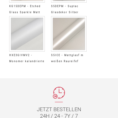
KG15DEPM - Etched
S5DEPM - Suptac
Glass Sparkle Matt
Glasdekor Silber
HXE3GIVMV2 -
S5ICE - Mattglasf m
Monomer kalandrierte
weißen Raureifef
PVC-Folie
JETZT BESTELLEN
24H / 24 - 7Y / 7