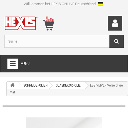
Willkommen bei HEXIS ONLINE Deutschland
MENU
HOME
SCHNEIDEFOLIEN
GLASDEKORFOLIE
E3GIVMV2 - Verre Givré
+
FOLIEN FÜR VOLLVERKLEBUNGEN
Mat
+
SCHNEIDEFOLIEN
+
SPEZIALFOLIEN
+
LAMINIERFOLIEN