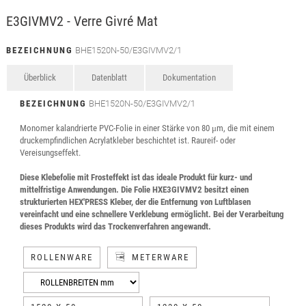
E3GIVMV2 - Verre Givré Mat
BEZEICHNUNG
BHE1520N-50/E3GIVMV2/1
Überblick
Datenblatt
Dokumentation
BEZEICHNUNG
BHE1520N-50/E3GIVMV2/1
Monomer kalandrierte PVC-Folie in einer Stärke von 80 μm, die mit einem
druckempfindlichen Acrylatkleber beschichtet ist. Raureif- oder
Vereisungseffekt.
Diese Klebefolie mit Frosteffekt ist das ideale Produkt für kurz- und
mittelfristige Anwendungen. Die Folie HXE3GIVMV2 besitzt einen
strukturierten HEX'PRESS Kleber, der die Entfernung von Luftblasen
vereinfacht und eine schnellere Verklebung ermöglicht. Bei der Verarbeitung
dieses Produkts wird das Trockenverfahren angewandt.
ROLLENWARE
METERWARE