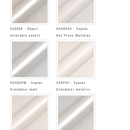
S6DE00 - Dépoli
HX5DP03 - Suptac
enlevable aspect
Hex'Press Mattglas
verre
Glitzereff
HX5DEPM - Suptac
S5DP03 - Suptac
Glasdekor matt
Glasdekor metallic
Hex'Press