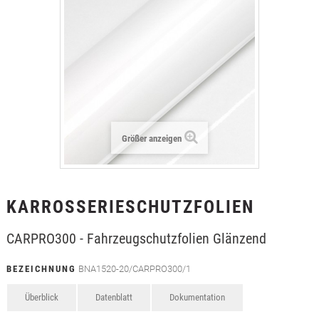
+
TEXTILFOLIEN
+
SCHUTZ- UND SICHERHEITSFOLIEN
+
ZUBEHÖR
Größer anzeigen
KARROSSERIESCHUTZFOLIEN
CARPRO300 - Fahrzeugschutzfolien Glänzend
BEZEICHNUNG
BNA1520-20/CARPRO300/1
Überblick
Datenblatt
Dokumentation