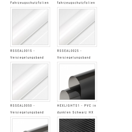
Fahrzeugschutzfolien
fahrzeugschutzfolien
Glänzend
Glänzend, schwarz,
opak
RSSEAL0015 -
RSSEAL0025 -
Versiegelungsband
Versiegelungsband
glänzend
glänzend
RSSEAL0050 -
HEXLIGHTS1 - PVC in
Versiegelungsband
dunklen Schwarz HX
glänzend