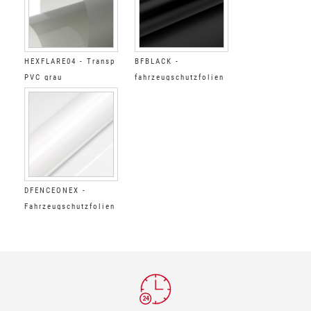
HEXFLARE04 - Transp
BFBLACK -
PVC grau
fahrzeugschutzfolien
Scheinwerfer
Mat, schwarz, opak
DFENCEONEX -
Fahrzeugschutzfolien
Glänzend