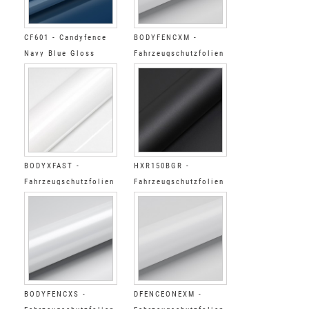
CF601 - Candyfence
BODYFENCXM -
Navy Blue Gloss
Fahrzeugschutzfolien
Matt
BODYXFAST -
HXR150BGR -
Fahrzeugschutzfolien
Fahrzeugschutzfolien
weich Glänzend
schwarz gekörnt
verstärkt Kleber
BODYFENCXS -
DFENCEONEXM -