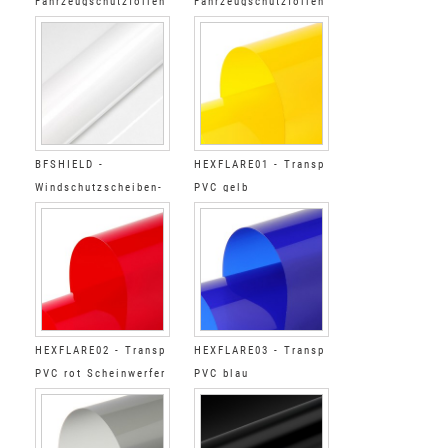
Fahrzeugschutzfolien
Fahrzeugschutzfolien
Satin
Matt
BFSHIELD -
HEXFLARE01 - Transp
Windschutzscheiben-
PVC gelb
Schutzfolie Glänzend
Scheinwerfer
HEXFLARE02 - Transp
HEXFLARE03 - Transp
PVC rot Scheinwerfer
PVC blau
Scheinwerfer