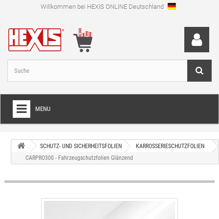
Willkommen bei HEXIS ONLINE Deutschland
MENU
HOME
SCHUTZ- UND SICHERHEITSFOLIEN
KARROSSERIESCHUTZFOLIEN
+
FOLIEN FÜR VOLLVERKLEBUNGEN
CARPRO300 - Fahrzeugschutzfolien Glänzend
+
SCHNEIDEFOLIEN
+
SPEZIALFOLIEN
+
LAMINIERFOLIEN