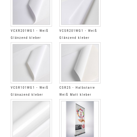
VCXR201WG1 - Weiß
VCSR201WG1 - Weiß
Glänzend kleber
Glänzend kleber
permanent extra
permanent super
verstärkt farblos
verstärkt farblos
VCSR101WG1 - Weiß
CSR25 - Halbstarre
Glänazend kleber
Weiß Matt kleber
permanent super
permanent verstärkt
verstäkt farblos
farblos