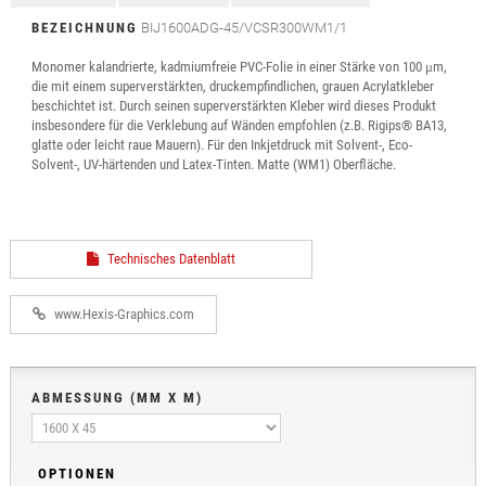
BEZEICHNUNG
BIJ1600ADG-45/VCSR300WM1/1
Monomer kalandrierte, kadmiumfreie PVC-Folie in einer Stärke von 100 μm,
die mit einem superverstärkten, druckempfindlichen, grauen Acrylatkleber
beschichtet ist. Durch seinen superverstärkten Kleber wird dieses Produkt
insbesondere für die Verklebung auf Wänden empfohlen (z.B. Rigips® BA13,
glatte oder leicht raue Mauern). Für den Inkjetdruck mit Solvent-, Eco-
Solvent-, UV-härtenden und Latex-Tinten. Matte (WM1) Oberfläche.
Technisches Datenblatt
www.Hexis-Graphics.com
ABMESSUNG (MM X M)
OPTIONEN