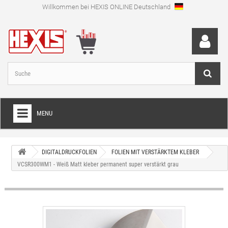
Willkommen bei HEXIS ONLINE Deutschland
MENU
HOME
DIGITALDRUCKFOLIEN
FOLIEN MIT VERSTÄRKTEM KLEBER
+
FOLIEN FÜR VOLLVERKLEBUNGEN
VCSR300WM1 - Weiß Matt kleber permanent super verstärkt grau
+
SCHNEIDEFOLIEN
+
SPEZIALFOLIEN
+
LAMINIERFOLIEN