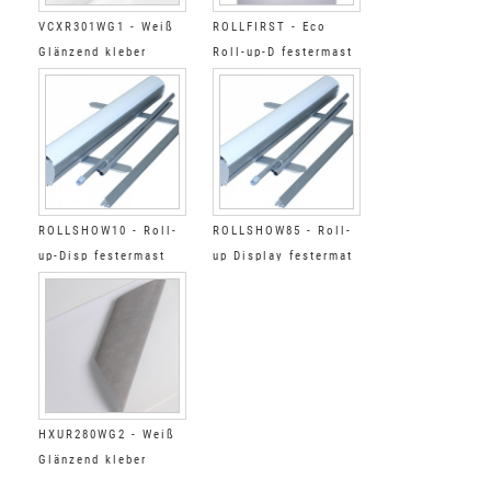
VCXR301WG1 - Weiß
ROLLFIRST - Eco
Glänzend kleber
Roll-up-D festermast
permanent extra
850mm x 2m
versärkt farblos
ROLLSHOW10 - Roll-
ROLLSHOW85 - Roll-
up-Disp festermast
up Display festermat
1000mm x 2m
850mm x 2m
HXUR280WG2 - Weiß
Glänzend kleber
permanent ultra