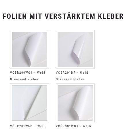
FOLIEN MIT VERSTÄRKTEM KLEBER
VCSR200WG1 - Weiß
VCSR201DP - Weiß
Glänzend kleber
Glänzend kleber
permanent super
permanent super
verstärkt grau
verstärkt farblos
Spezielle Kälte
VCSR201WM1 - Weiß
VCSR301WG1 - Weiß