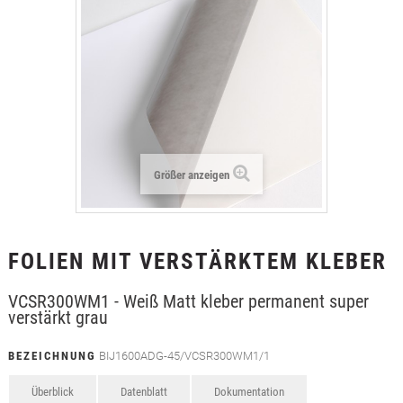
+
TEXTILFOLIEN
+
SCHUTZ- UND SICHERHEITSFOLIEN
+
ZUBEHÖR
Größer anzeigen
FOLIEN MIT VERSTÄRKTEM KLEBER
VCSR300WM1 - Weiß Matt kleber permanent super
verstärkt grau
BEZEICHNUNG
BIJ1600ADG-45/VCSR300WM1/1
Überblick
Datenblatt
Dokumentation