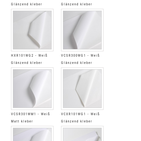
Glänzend kleber
Glänzend kleber
permanent super
permanent super
verstärkt farblos
verstärkt farblos
HXR101WG2 - Weiß
VCSR300WG1 - Weiß
Glänzend kleber
Glänzend kleber
permanent verstärkt
permanent super
farblos
verstärkt grau
VCSR301WM1 - Weiß
VCXR101WG1 - Weiß
Matt kleber
Glänzend kleber
permanent super
permanent extra
verstärkt farblos
verstärkt farblos