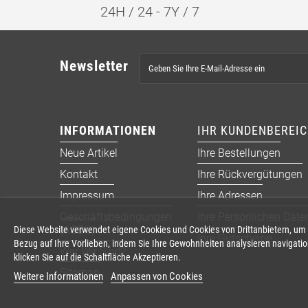
24H / 24 - 7Y / 7
Newsletter
INFORMATIONEN
IHR KUNDENBEREI
Neue Artikel
Ihre Bestellungen
Kontakt
Ihre Rückvergütungen
Impressum
Ihre Adressen
Geschäftsbedingungen
Ihre Persönlichen Date
(AGB’s)
Diese Website verwendet eigene Cookies und Cookies von Drittanbietern, um
Ihre Gutscheine
Bezug auf Ihre Vorlieben, indem Sie Ihre Gewohnheiten analysieren navigat
Wer Wir Sind?
klicken Sie auf die Schaltfläche Akzeptieren.
Sitemap
Weitere Informationen
Anpassen von Cookies