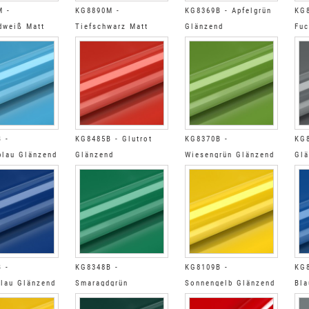
M -
KG8890M -
KG8369B - Apfelgrün
KG8
dweiß Matt
Tiefschwarz Matt
Glänzend
Fuc
Glä
 -
KG8485B - Glutrot
KG8370B -
KG8
lau Glänzend
Glänzend
Wiesengrün Glänzend
Glä
 -
KG8348B -
KG8109B -
KG8
blau Glänzend
Smaragdgrün
Sonnengelb Glänzend
Bla
Glänzend