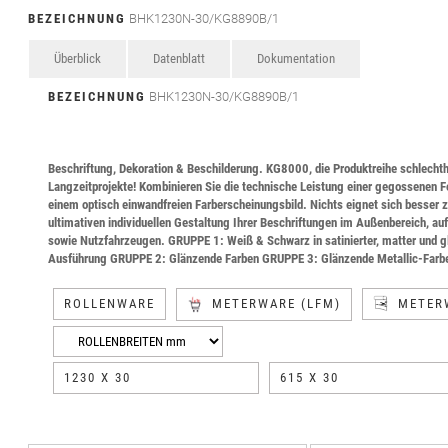
BEZEICHNUNG
BHK1230N-30/KG8890B/1
Überblick
Datenblatt
Dokumentation
BEZEICHNUNG
BHK1230N-30/KG8890B/1
Beschriftung, Dekoration & Beschilderung. KG8000, die Produktreihe schlechthi
Langzeitprojekte! Kombinieren Sie die technische Leistung einer gegossenen Fo
einem optisch einwandfreien Farberscheinungsbild. Nichts eignet sich besser z
ultimativen individuellen Gestaltung Ihrer Beschriftungen im Außenbereich, au
sowie Nutzfahrzeugen. GRUPPE 1: Weiß & Schwarz in satinierter, matter und g
Ausführung GRUPPE 2: Glänzende Farben GRUPPE 3: Glänzende Metallic-Farb
ROLLENWARE
METERWARE (LFM)
METER
1230 X 30
615 X 30