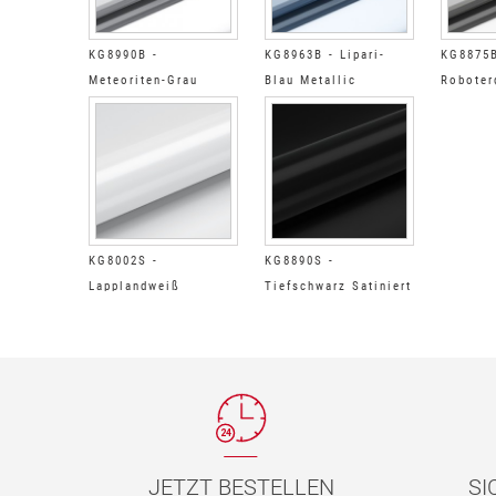
KG8990B -
KG8963B - Lipari-
KG8875B
Meteoriten-Grau
Blau Metallic
Roboter
Metallic Glänzend
Glänzend
Glänzen
KG8002S -
KG8890S -
Lapplandweiß
Tiefschwarz Satiniert
Satiniert
JETZT BESTELLEN
SI