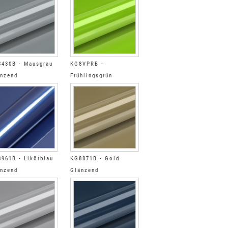
430B - Mausgrau
KG8VPRB -
nzend
Frühlingsgrün
Glänzend
961B - Likörblau
KG8871B - Gold
nzend
Glänzend