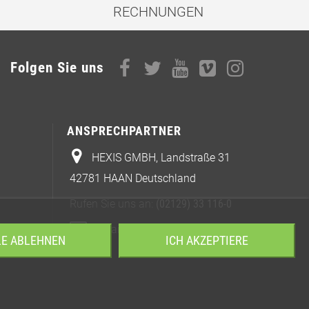
RECHNUNGEN
Folgen Sie uns
ANSPRECHPARTNER
HEXIS GMBH, Landstraße 31
42781 HAAN Deutschland
Rufen Sie uns an:
(02129) 33 116-0
E-Mail
order.de@hexisgroup.com
LE ABLEHNEN
ICH AKZEPTIERE