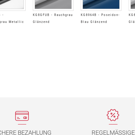
 -
KG8GFUB - Rauchgrau
KG8964B - Poseidon-
KG8
grau Metallic
Glänzend
Blau Glänzend
Glä
d
REGELMÄSSIGE
CHERE BEZAHLUNG