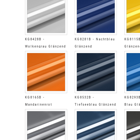
KG8428B -
KG8281B - Nachtblau
KG8115B
Wolkengrau Glänzend
Glänzend
Glänzen
KG8165B -
KG8532B -
KG8293B
Mandarinenrot
Tiefseeblau Glänzend
Blau Gl
Glänzend