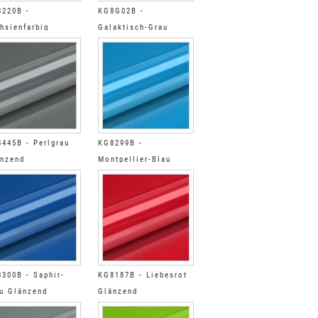
220B -
KG8G02B -
hsienfarbig
Galaktisch-Grau
nzend
Glänzend
445B - Perlgrau
KG8299B -
nzend
Montpellier-Blau
Glänzend
300B - Saphir-
KG8187B - Liebesrot
u Glänzend
Glänzend