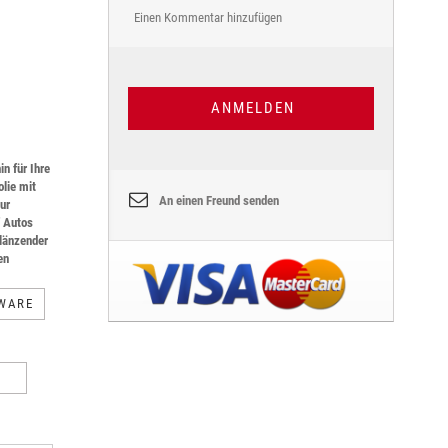
Einen Kommentar hinzufügen
ANMELDEN
n für Ihre
lie mit
An einen Freund senden
ur
f Autos
länzender
en
WARE