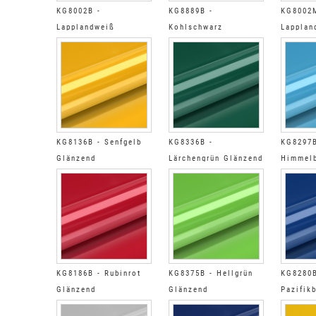
KG8002B -
KG8889B -
KG8002
Lapplandweiß
Kohlschwarz
Lapplan
Glänzend
Glänzend
KG8136B - Senfgelb
KG8336B -
KG8297B
Glänzend
Lärchengrün Glänzend
Himmelb
KG8186B - Rubinrot
KG8375B - Hellgrün
KG8280B
Glänzend
Glänzend
Pazifik