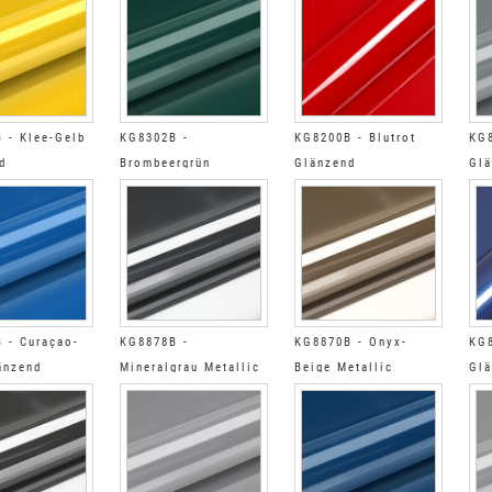
 - Klee-Gelb
KG8302B -
KG8200B - Blutrot
KG8
d
Brombeergrün
Glänzend
Glä
Glänzend
 - Curaçao-
KG8878B -
KG8870B - Onyx-
KG8
änzend
Mineralgrau Metallic
Beige Metallic
Glä
Glänzend
Glänzend