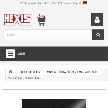
Willkommen bei HEXIS ONLINE Deutschland
MENU
HOME
SCHNEIDEFOLIEN
MONOM. ECOTAC SUPER + MAT VCRE3000
+
FOLIEN FÜR VOLLVERKLEBUNGEN
VCRE3889M - Schwarz Matt
+
SCHNEIDEFOLIEN
+
SPEZIALFOLIEN
+
LAMINIERFOLIEN