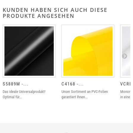
KUNDEN HABEN SICH AUCH DIESE
PRODUKTE ANGESEHEN
S5889M -...
C4168 -...
VCRE3
Das ideale Universalprodukt!
Unser Sortiment an PVC-Folien
Monomer
Optimal für...
garantiert Ihnen...
in einer 