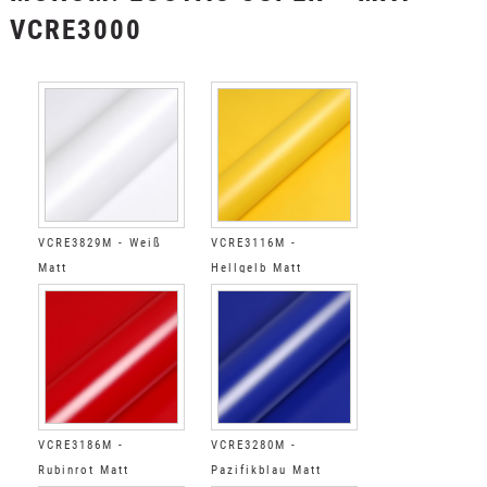
VCRE3000
VCRE3829M - Weiß
VCRE3116M -
Matt
Hellgelb Matt
VCRE3186M -
VCRE3280M -
Rubinrot Matt
Pazifikblau Matt